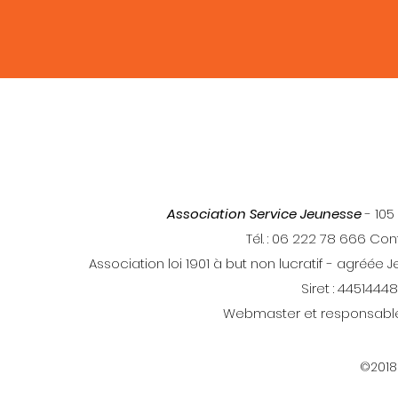
Association Service Jeunesse
- 10
Tél. : 06 222 78 666 Con
Association loi 1901 à but non lucratif - agréé
Siret : 4451444
Webmaster et responsable
©2018