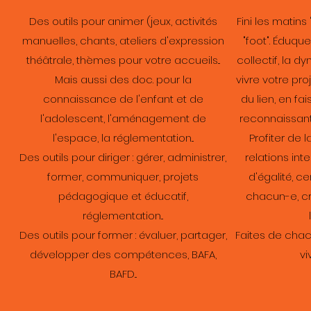
Des outils pour animer (jeux, activités
Fini les matins
manuelles, chants, ateliers d'expression
"foot". Éduque
théâtrale, thèmes pour votre accueils...
collectif, la 
Mais aussi des doc. pour la
vivre votre pr
connaissance de l'enfant et de
du lien, en fa
l'adolescent, l'aménagement de
reconnaissant 
l'espace, la réglementation...
Profiter de l
Des outils pour diriger : gérer, administrer,
relations int
former, communiquer, projets
d'égalité, ce
pédagogique et éducatif,
chacun-e, cr
réglementation...
Des outils pour former : évaluer, partager,
Faites de chac
développer des compétences, BAFA,
vi
BAFD...